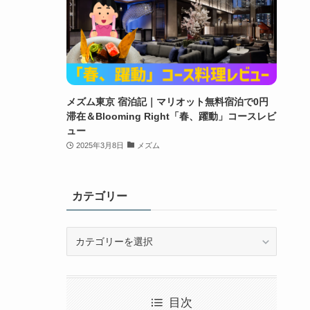
メズム東京 宿泊記｜マリオット無料宿泊で0円
滞在＆Blooming Right「春、躍動」コースレビ
ュー
2025年3月8日
メズム
カテゴリー
カ
テ
ゴ
リ
ー
目次