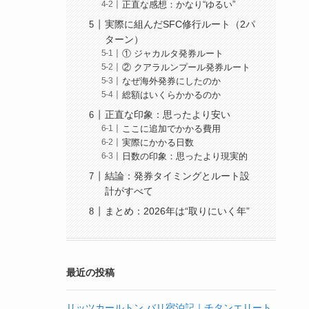
正直な感想：かなり“ゆるい”
実際に組んだSFC修行ルート（2パ
ターン）
① ジャカルタ発券ルート
② クアラルンプール発券ルート
なぜ海外発券にしたのか
総額はいくらかかるのか
正直な印象：思ったより安い
ここに追加でかかる費用
実際にかかる日数
日数の印象：思ったより現実的
結論：発券タイミングとルート設
計がすべて
まとめ：2026年は“取りにいく年”
最近の投稿
リッツカールトン バリ宿泊記｜チタンエリート