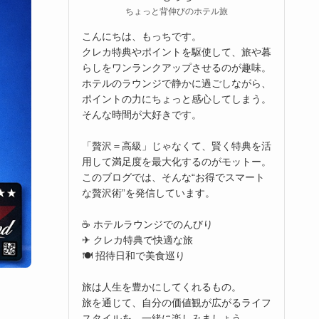
ちょっと背伸びのホテル旅
こんにちは、もっちです。
クレカ特典やポイントを駆使して、旅や暮
らしをワンランクアップさせるのが趣味。
ホテルのラウンジで静かに過ごしながら、
ポイントの力にちょっと感心してしまう。
そんな時間が大好きです。
「贅沢＝高級」じゃなくて、賢く特典を活
用して満足度を最大化するのがモットー。
このブログでは、そんな“お得でスマート
な贅沢術”を発信しています。
☕ ホテルラウンジでのんびり
✈ クレカ特典で快適な旅
🍽 招待日和で美食巡り
旅は人生を豊かにしてくれるもの。
旅を通じて、自分の価値観が広がるライフ
スタイルを、一緒に楽しみましょう。