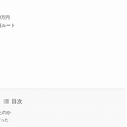
0万円
垣ルート
目次
たのか
だった