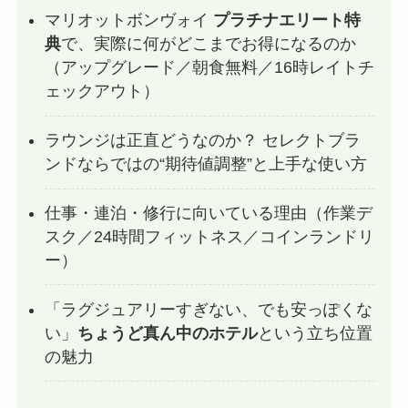
マリオットボンヴォイ
プラチナエリート特
典
で、実際に何がどこまでお得になるのか
（アップグレード／朝食無料／16時レイトチ
ェックアウト）
ラウンジは正直どうなのか？ セレクトブラ
ンドならではの“期待値調整”と上手な使い方
仕事・連泊・修行に向いている理由（作業デ
スク／24時間フィットネス／コインランドリ
ー）
「ラグジュアリーすぎない、でも安っぽくな
い」
ちょうど真ん中のホテル
という立ち位置
の魅力