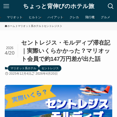
ちょっと背伸びのホテル旅
マリオット
ヒルトン
ハイアット
クレカ
飛行機
グルメ
ホーム
マリオット系ホテル
セントレジス
セントレジス・モルディブ滞在記
2026
｜実際いくらかかった？マリオッ
4/20
ト会員で約147万円差が出た話
マリオット系ホテル
セントレジス
2025年12月4日
2026年4月20日